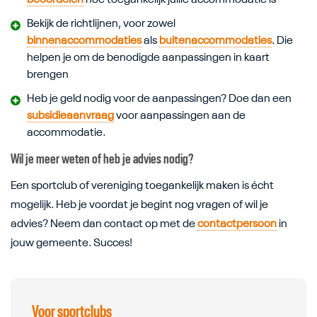
beoordelen
hoe toegankelijk jullie accommodatie is
Bekijk de richtlijnen, voor zowel
binnenaccommodaties
als
buitenaccommodaties
. Die
helpen je om de benodigde aanpassingen in kaart
brengen
Heb je geld nodig voor de aanpassingen? Doe dan een
subsidieaanvraag
voor aanpassingen aan de
accommodatie.
Wil je meer weten of heb je advies nodig?
Een sportclub of vereniging toegankelijk maken is écht
mogelijk. Heb je voordat je begint nog vragen of wil je
advies? Neem dan contact op met de
contactpersoon
in
jouw gemeente. Succes!
Submenu overslaan
Voor sportclubs