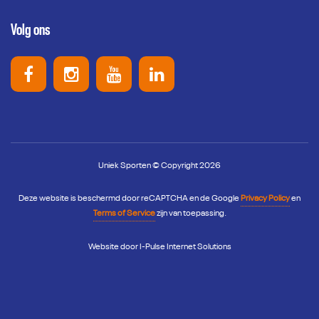
Volg ons
Uniek Sporten op Facebook
Uniek Sporten op Instagram
Uniek Sporten op Youtube
Uniek Sporten op Link
Uniek Sporten © Copyright 2026
Deze website is beschermd door reCAPTCHA en de Google
Privacy Policy
en
Terms of Service
zijn van toepassing.
Website door
I-Pulse Internet Solutions